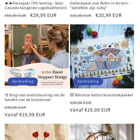
🔥🔥Nieuwjaar 70% korting - Solar
Gedenkpaal voor Robin in de tuin –
Cascade hangende vogelbadfontein
“Geliefden zijn nabij”
Normale
Aanbiedingsprijs
€29,99 EUR
Normale
Aanbiedingsprijs
€20,99 EUR
€59,99 EUR
€35,98 EUR
prijs
prijs
Aanbieding
Aanbieding
🎨 Brug voor ondersteuning van de
🐱 Winterse katten kruissteekpakket
handen van de kunstenaar
Normale
Aanbiedingsprijs
€39,98 EUR
Normale
Aanbiedingsprijs
€39,98 EUR
prijs
Vanaf €19,99 EUR
prijs
Vanaf €19,99 EUR