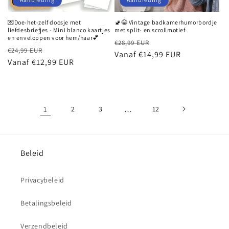
💌Doe-het-zelf doosje met
🚽😂 Vintage badkamerhumorbordje
liefdesbriefjes - Mini blanco kaartjes
met split- en scrollmotief
en enveloppen voor hem/haar💕
Normale
Aanbiedingsprijs
€28,99 EUR
Normale
Aanbiedingsprijs
€24,99 EUR
prijs
Vanaf €14,99 EUR
prijs
Vanaf €12,99 EUR
1
2
3
…
12
Beleid
Privacybeleid
Betalingsbeleid
Verzendbeleid