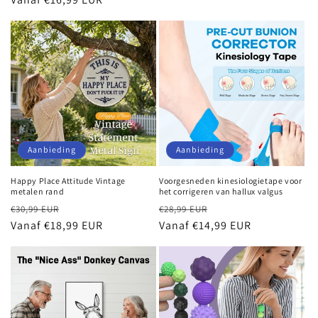
Aanbieding
Aanbieding
Happy Place Attitude Vintage
Voorgesneden kinesiologietape voor
metalen rand
het corrigeren van hallux valgus
Normale
Aanbiedingsprijs
Normale
Aanbiedingsprijs
€30,99 EUR
€28,99 EUR
prijs
Vanaf €18,99 EUR
prijs
Vanaf €14,99 EUR