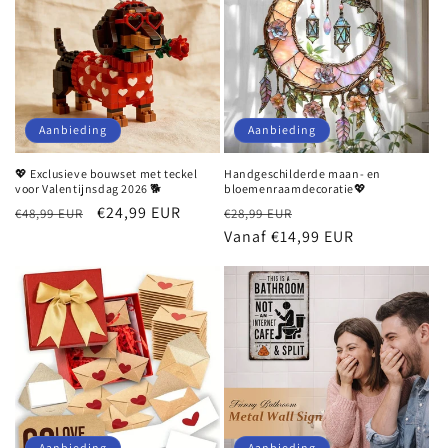
Aanbieding
Aanbieding
💖 Exclusieve bouwset met teckel
Handgeschilderde maan- en
voor Valentijnsdag 2026 🐕
bloemenraamdecoratie💖
Normale
Aanbiedingsprijs
€24,99 EUR
Normale
Aanbiedingsprijs
€48,99 EUR
€28,99 EUR
prijs
prijs
Vanaf €14,99 EUR
Aanbieding
Aanbieding