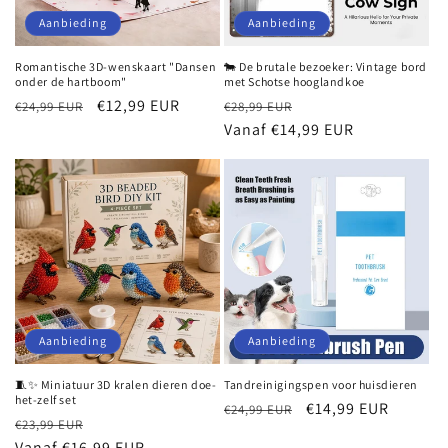
e
Aanbieding
Aanbieding
:
Romantische 3D-wenskaart "Dansen
🐄 De brutale bezoeker: Vintage bord
onder de hartboom"
met Schotse hooglandkoe
Normale
Aanbiedingsprijs
€12,99 EUR
Normale
Aanbiedingsprijs
€24,99 EUR
€28,99 EUR
prijs
prijs
Vanaf €14,99 EUR
Aanbieding
Aanbieding
🧵✨ Miniatuur 3D kralen dieren doe-
Tandreinigingspen voor huisdieren
het-zelf set
Normale
Aanbiedingsprijs
€14,99 EUR
€24,99 EUR
Normale
Aanbiedingsprijs
€23,99 EUR
prijs
prijs
Vanaf €16,99 EUR