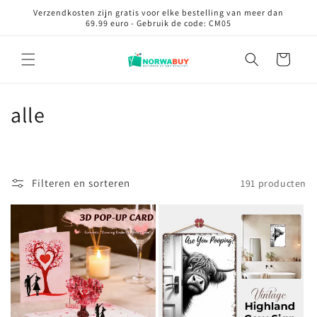
Meteen
Verzendkosten zijn gratis voor elke bestelling van meer dan
naar de
69.99 euro - Gebruik de code: CM05
content
Winkelwagen
C
alle
o
l
Filteren en sorteren
191 producten
l
e
c
t
i