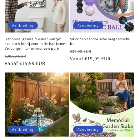
Aanbieding
Aanbieding
Het ondeugende "Lekker Kontje"
Siliconen sensorische magnetische
ezels schilderij voor in de badkamer.
bal
Verborgen humor voor een pure
Normale
Aanbiedingsprijs
€39,98 EUR
Normale
Aanbiedingsprijs
€30,99 EUR
prijs
Vanaf €19,99 EUR
prijs
Vanaf €15,99 EUR
Aanbieding
Aanbieding