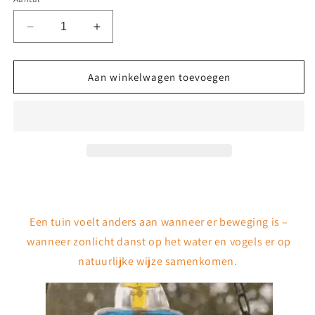
Aantal
Aantal
verlagen
verhogen
voor
voor
🔥
🔥
Aan winkelwagen toevoegen
🔥
🔥
Nieuwjaar
Nieuwjaar
70%
70%
korting
korting
-
-
Solar
Solar
Cascade
Cascade
hangende
hangende
vogelbadfontein
vogelbadfontein
Een tuin voelt anders aan wanneer er beweging is –
wanneer zonlicht danst op het water en vogels er op
natuurlijke wijze samenkomen.