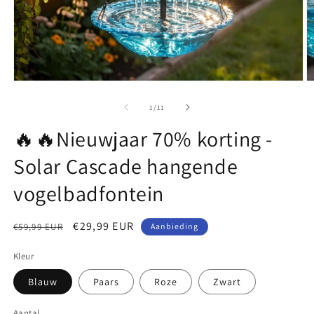
Media
M
1
5
openen
o
van
1
/
11
in
in
modaal
m
🔥🔥Nieuwjaar 70% korting -
Solar Cascade hangende
vogelbadfontein
Normale
Aanbiedingsprijs
€29,99 EUR
€59,99 EUR
Aanbieding
prijs
Kleur
Blauw
Paars
Roze
Zwart
Aantal