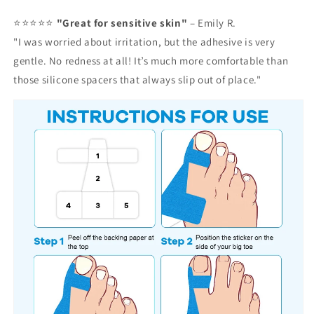
⭐⭐⭐⭐⭐
"Great for sensitive skin"
–
Emily R.
"I was worried about irritation, but the adhesive is very
gentle. No redness at all! It’s much more comfortable than
those silicone spacers that always slip out of place."