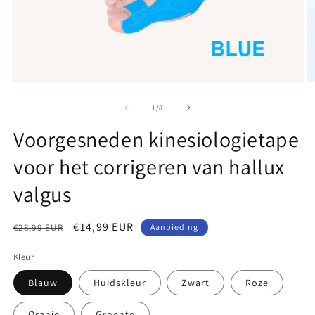
Media
M
1
2
openen
o
van
1
/
8
in
in
modaal
m
Voorgesneden kinesiologietape
voor het corrigeren van hallux
valgus
Normale
Aanbiedingsprijs
€14,99 EUR
€28,99 EUR
Aanbieding
prijs
Kleur
Blauw
Huidskleur
Zwart
Roze
Oranje
Groente