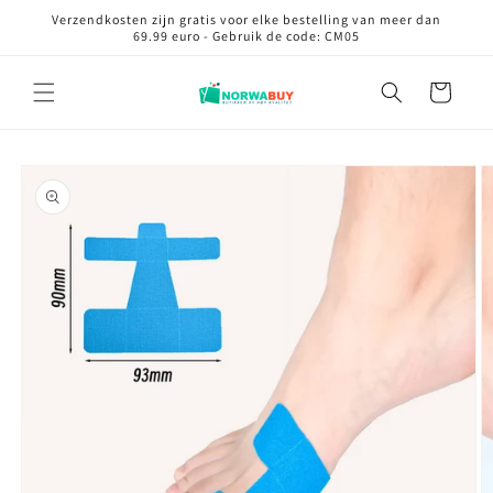
Meteen
Verzendkosten zijn gratis voor elke bestelling van meer dan
naar de
69.99 euro - Gebruik de code: CM05
content
Winkelwagen
Ga direct naar
productinformatie