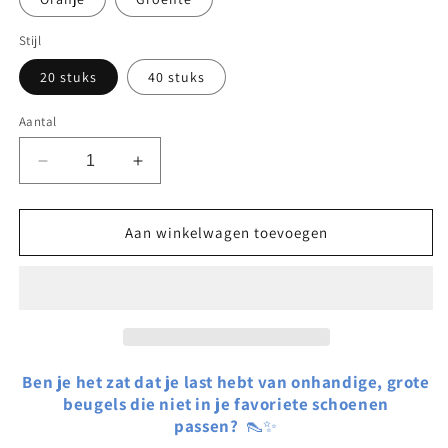
Stijl
20 stuks
40 stuks
Aantal
Aantal
Aantal
verlagen
verhogen
voor
voor
Voorgesneden
Voorgesneden
Aan winkelwagen toevoegen
kinesiologietape
kinesiologietape
voor
voor
het
het
corrigeren
corrigeren
van
van
hallux
hallux
valgus
valgus
Ben je het zat dat je last hebt van onhandige, grote
beugels die niet in je favoriete schoenen
passen?
👠✨