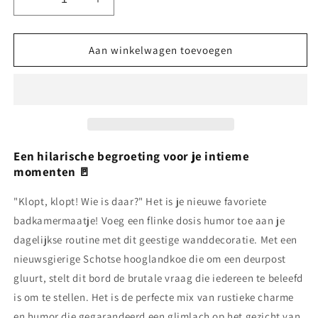
Aantal
Aantal
verlagen
verhogen
voor
voor
🐄
🐄
Aan winkelwagen toevoegen
De
De
brutale
brutale
bezoeker:
bezoeker:
Vintage
Vintage
bord
bord
met
met
Schotse
Schotse
Een hilarische begroeting voor je intieme
hooglandkoe
hooglandkoe
momenten 🚪
"Klopt, klopt! Wie is daar?" Het is je nieuwe favoriete
badkamermaatje! Voeg een flinke dosis humor toe aan je
dagelijkse routine met dit geestige wanddecoratie. Met een
nieuwsgierige Schotse hooglandkoe die om een deurpost
gluurt, stelt dit bord de brutale vraag die iedereen te beleefd
is om te stellen. Het is de perfecte mix van rustieke charme
en humor die gegarandeerd een glimlach op het gezicht van