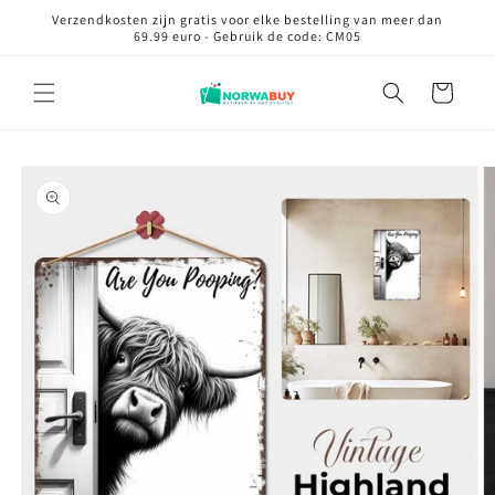
Meteen
Verzendkosten zijn gratis voor elke bestelling van meer dan
naar de
69.99 euro - Gebruik de code: CM05
content
Winkelwagen
Ga direct naar
productinformatie