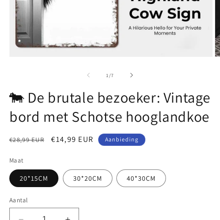
Media
M
1
2
openen
o
van
1
/
7
in
in
modaal
m
🐄 De brutale bezoeker: Vintage
bord met Schotse hooglandkoe
Normale
Aanbiedingsprijs
€14,99 EUR
€28,99 EUR
Aanbieding
prijs
Maat
20*15CM
30*20CM
40*30CM
Aantal